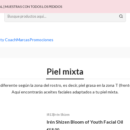
 | MUESTRAS CON TODOS LOS PEDIDOS
ty Coach
Marcas
Promociones
Piel mixta
iferente según la zona del rostro, es decir, piel grasa en la zona T (frent
Aquí encontrarás aceites faciales adaptados a tu piel mixta.
IR13
|
Irén Shizen
Agotado
Irén Shizen Bloom of Youth Facial Oil
€58,00