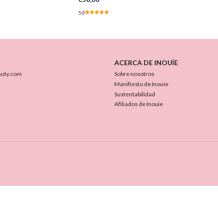
5.0
ACERCA DE INOUÏE
auty.com
Sobre nosotros
Manifiesto de Inouie
Sustentabilidad
Afiliados de Inouie