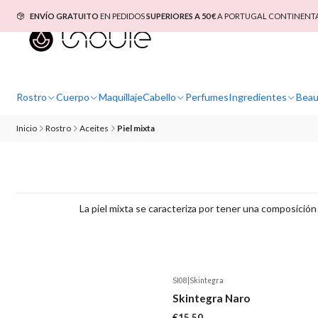
ENVÍO GRATUITO
EN PEDIDOS
SUPERIORES A 50 €
A PORTUGAL CONTINENTAL
Rostro
Cuerpo
Maquillaje
Cabello
Perfumes
Ingredientes
Beau
Inicio
Rostro
Aceites
Piel mixta
La piel mixta se caracteriza por tener una composición d
SI08
|
Skintegra
Skintegra Naro
€15,50