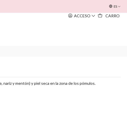
OFERTA INOUÏE BEACH BAG
EM TODAS AS COMPRAS SUPERIORE
ES
ACCESO
CARRO
e, nariz y mentón) y piel seca en la zona de los pómulos.