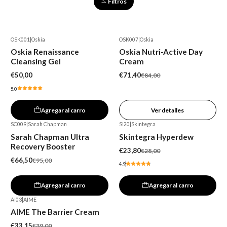
Filtros
OSK001
|
Oskia
OSK007
|
Oskia
-15%
Oskia Renaissance
Oskia Nutri-Active Day
Agotado
Cleansing Gel
Cream
€50,00
€71,40
€84,00
5.0
Agregar al carro
Ver detalles
SC009
|
Sarah Chapman
SI20
|
Skintegra
-30%
-15%
Sarah Chapman Ultra
Skintegra Hyperdew
Recovery Booster
€23,80
€28,00
€66,50
€95,00
4.9
Agregar al carro
Agregar al carro
AI03
|
AIME
-15%
AIME The Barrier Cream
€33,15
€39,00