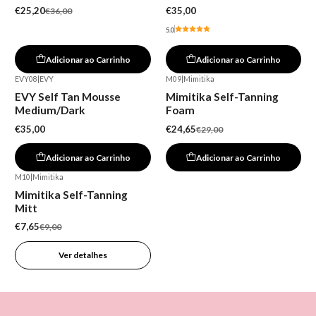
€25,20
€35,00
€36,00
5.0
Adicionar ao Carrinho
Adicionar ao Carrinho
EVY08
|
EVY
M09
|
Mimitika
-15%
EVY Self Tan Mousse
Mimitika Self-Tanning
Medium/Dark
Foam
€35,00
€24,65
€29,00
Adicionar ao Carrinho
Adicionar ao Carrinho
M10
|
Mimitika
-15%
Mimitika Self-Tanning
Esgotado
Mitt
€7,65
€9,00
Ver detalhes