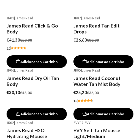
JR01
|
James Read
JR07
|
James Read
-30%
-30%
James Read Click & Go
James Read Tan Edit
Body
Drops
€41,30
€26,60
€59,00
€38,00
5.0
Adicionar ao Carrinho
Adicionar ao Carrinho
JR06
|
James Read
JR05
|
James Read
-30%
-30%
James Read Dry Oil Tan
James Read Coconut
Body
Water Tan Mist Body
€30,10
€25,20
€43,00
€36,00
4.8
Adicionar ao Carrinho
Adicionar ao Carrinho
JR02
|
James Read
EVY07
|
EVY
-30%
James Read H2O
EVY Self Tan Mousse
Hydrating Mousse
Light/Medium