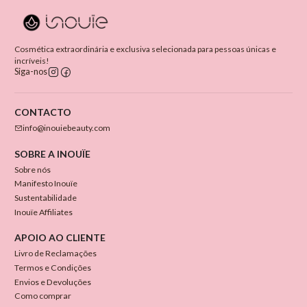
Cosmética extraordinária e exclusiva selecionada para pessoas únicas e
incríveis!
Siga-nos
CONTACTO
info@inouiebeauty.com
SOBRE A INOUÏE
Sobre nós
Manifesto Inouïe
Sustentabilidade
Inouïe Affiliates
APOIO AO CLIENTE
Livro de Reclamações
Termos e Condições
Envios e Devoluções
Como comprar