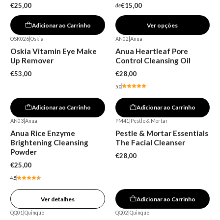
€25,00
€15,00
de
Adicionar ao Carrinho
Ver opções
OSK026
|
Oskia
AN02
|
Anua
Oskia Vitamin Eye Make
Anua Heartleaf Pore
Up Remover
Control Cleansing Oil
€53,00
€28,00
5.0
Adicionar ao Carrinho
Adicionar ao Carrinho
AN03
|
Anua
PM41
|
Pestle & Mortar
Esgotado
Anua Rice Enzyme
Pestle & Mortar Essentials
Brightening Cleansing
The Facial Cleanser
Powder
€28,00
€25,00
4.5
Ver detalhes
Adicionar ao Carrinho
QQ01
|
Quinque
QQ02
|
Quinque