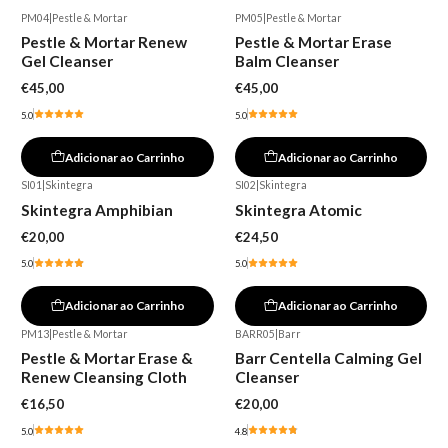
PM04
|
Pestle & Mortar
PM05
|
Pestle & Mortar
Pestle & Mortar Renew
Pestle & Mortar Erase
Gel Cleanser
Balm Cleanser
€45,00
€45,00
5.0
5.0
Adicionar ao Carrinho
Adicionar ao Carrinho
SI01
|
Skintegra
SI02
|
Skintegra
Skintegra Amphibian
Skintegra Atomic
€20,00
€24,50
5.0
5.0
Adicionar ao Carrinho
Adicionar ao Carrinho
PM13
|
Pestle & Mortar
BARR05
|
Barr
Pestle & Mortar Erase &
Barr Centella Calming Gel
Renew Cleansing Cloth
Cleanser
€16,50
€20,00
5.0
4.8