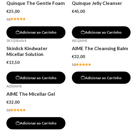
Quinque The Gentle Foam
Quinque Jelly Cleanser
€25,00
€45,00
5.0
Adicionar ao Carrinho
Adicionar ao Carrinho
SK11
|
Skinlick
AI01
|
AIME
Skinlick Kindwater
AIME The Cleansing Balm
Micellar Solution
€32,00
€13,50
5.0
Adicionar ao Carrinho
Adicionar ao Carrinho
AI20
|
AIME
AIME The Micellar Gel
€32,00
5.0
Adicionar ao Carrinho