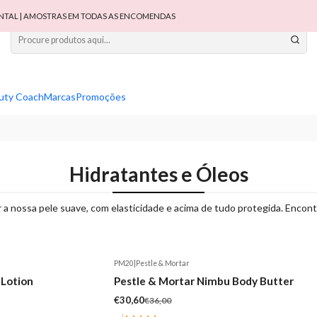
TAL | AMOSTRAS EM TODAS AS ENCOMENDAS
uty Coach
Marcas
Promoções
Hidratantes e Óleos
 a nossa pele suave, com elasticidade e acima de tudo protegida. Encontr
PM20
|
Pestle & Mortar
-15%
 Lotion
Pestle & Mortar Nimbu Body Butter
€30,60
€36,00