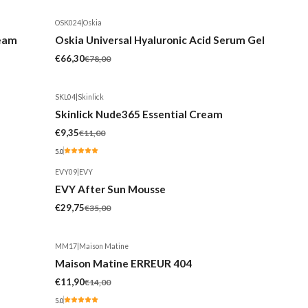
OSK024
|
Oskia
-15%
ream
Oskia Universal Hyaluronic Acid Serum Gel
€66,30
€78,00
SKL04
|
Skinlick
-15%
Skinlick Nude365 Essential Cream
Esgotado
€9,35
€11,00
5.0
EVY09
|
EVY
-15%
EVY After Sun Mousse
€29,75
€35,00
MM17
|
Maison Matine
-15%
Maison Matine ERREUR 404
€11,90
€14,00
5.0