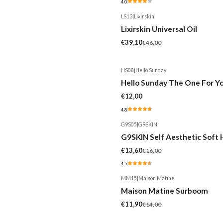
4.0
LS13
|
Lixirskin
-15%
Lixirskin Universal Oil
€39,10
€46,00
HS08
|
Hello Sunday
Hello Sunday The One For Y
€12,00
4.8
G9S05
|
G9SKIN
-15%
G9SKIN Self Aesthetic Soft
€13,60
€16,00
4.5
MM15
|
Maison Matine
-15%
Maison Matine Surboom
€11,90
€14,00