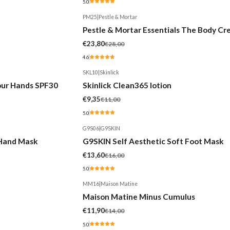
5.0
PM25
|
Pestle & Mortar
-15%
Pestle & Mortar Essentials The Body C
Esgotado
€23,80
€28,00
4.6
SKL10
|
Skinlick
-15%
our Hands SPF30
Skinlick Clean365 lotion
€9,35
€11,00
5.0
G9S06
|
G9SKIN
-15%
 Hand Mask
G9SKIN Self Aesthetic Soft Foot Mask
€13,60
€16,00
5.0
MM16
|
Maison Matine
-15%
Maison Matine Minus Cumulus
€11,90
€14,00
5.0