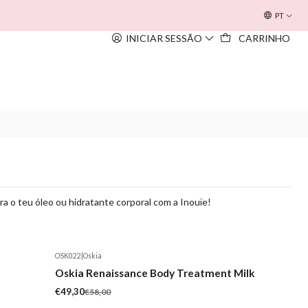
OFERTA INOUÏE BEACH BAG
EM TODAS AS COMPRAS SUPERIORE
PT
INICIAR SESSÃO
CARRINHO
a o teu óleo ou hidratante corporal com a Inouïe!
OSK022
|
Oskia
-15%
Oskia Renaissance Body Treatment Milk
€49,30
€58,00