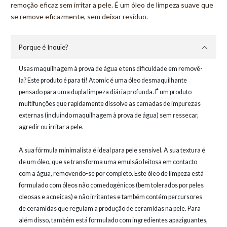
remoção eficaz sem irritar a pele. É um óleo de limpeza suave que
se remove eficazmente, sem deixar resíduo.
Porque é Inouïe?
Usas maquilhagem à prova de água e tens dificuldade em removê-
la? Este produto é para ti! Atomic é uma óleo desmaquilhante
pensado para uma dupla limpeza diária profunda. É um produto
multifunções que rapidamente dissolve as camadas de impurezas
externas (incluindo maquilhagem à prova de água) sem ressecar,
agredir ou irritar a pele.
A sua fórmula minimalista é ideal para pele sensível. A sua textura é
de um óleo, que se transforma uma emulsão leitosa em contacto
com a água, removendo-se por completo. Este óleo de limpeza está
formulado com óleos não comedogénicos (bem tolerados por peles
oleosas e acneicas) e não irritantes e também contém percursores
de ceramidas que regulam a produção de ceramidas na pele. Para
além disso, também está formulado com ingredientes apaziguantes,