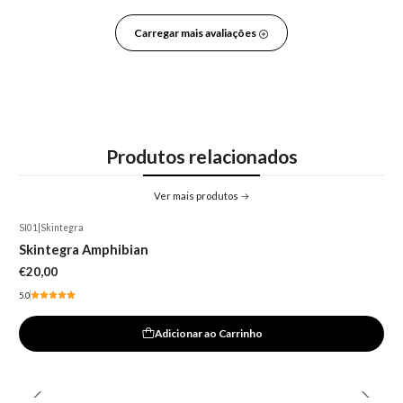
Carregar mais avaliações
Produtos relacionados
Ver mais produtos
SI01
|
Skintegra
Skintegra Amphibian
€20,00
5.0
Adicionar ao Carrinho