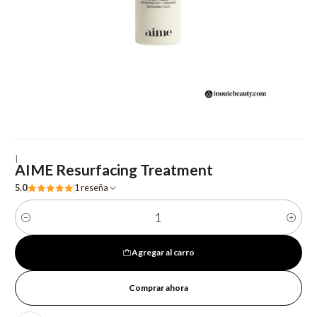
|
AIME Resurfacing Treatment
5.0
1 reseña
Cantidad
Agregar al carro
Comprar ahora