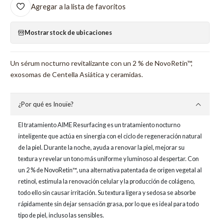
Agregar a la lista de favoritos
Mostrar stock de ubicaciones
Un sérum nocturno revitalizante con un 2 % de NovoRetin™,
exosomas de Centella Asiática y ceramidas.
¿Por qué es Inouïe?
El tratamiento AIME Resurfacing es un tratamiento nocturno
inteligente que actúa en sinergia con el ciclo de regeneración natural
de la piel. Durante la noche, ayuda a renovar la piel, mejorar su
textura y revelar un tono más uniforme y luminoso al despertar. Con
un 2 % de NovoRetin™, una alternativa patentada de origen vegetal al
retinol, estimula la renovación celular y la producción de colágeno,
todo ello sin causar irritación. Su textura ligera y sedosa se absorbe
rápidamente sin dejar sensación grasa, por lo que es ideal para todo
tipo de piel, incluso las sensibles.