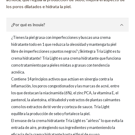
los poros dilatados e hidrata la piel.
¿Por qué es Inouïe?
¿Tienes la piel grasa con imperfecciones y buscas una crema
hidratante todo en 1 que reduzca la oleosidad y mantenga tu piel
libre de imperfecciones y puntos negros? ¡Skintegra Tria Light es tu
crema hidratante! Tria Light es una crema hidratante que funciona
como tratamiento para pieles mixtas a grasas con tendencia
acnéica.
Contiene 14 principios activos que actúan en sinergia contra la
inflamación, los poros congestionados y las marcas de acné, entre
los que destacan la niacinamida (6%), el zinc PCA, la vitamina E, el
pantenol, la alantoína, el bisabolol y extractos de plantas calmantes
como los extractos de té verde y corteza de sauce. Tria Light
equilibra la producción de sebo y fortalece la piel.
El envase de la crema hidratante Tria Light es “airless” lo que evita la
entrada de aire, protegiendo sus ingredientes y manteniendo la
eficacia de la crema hidratante hasta el final de su uso.