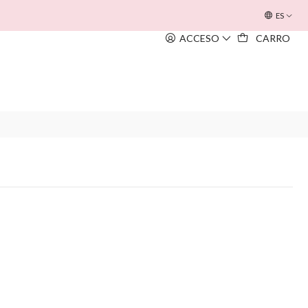
OFERTA INOUÏE BEACH BAG
EM TODAS AS COMPRAS SUPERIORE
ES
ACCESO
CARRO