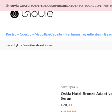
ENVÍO GRATUITO
EN PEDIDOS
SUPERIORES A 50 €
A PORTUGAL CONTINENTAL
Rostro
Cuerpo
Maquillaje
Cabello
Perfumes
Ingredientes
Beau
Inicio
¡Los favoritos de este mes!
OSK016
|
Oskia
Oskia Nutri-Bronze Adaptiv
Serum
€78,00
4.9