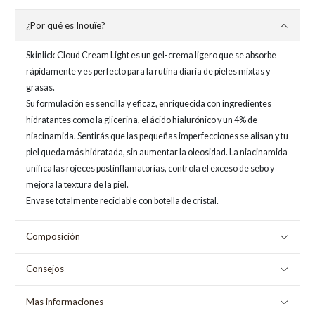
¿Por qué es Inouïe?
Skinlick Cloud Cream Light es un gel-crema ligero que se absorbe
rápidamente y es perfecto para la rutina diaria de pieles mixtas y
grasas.
Su formulación es sencilla y eficaz, enriquecida con ingredientes
hidratantes como la glicerina, el ácido hialurónico y un 4% de
niacinamida. Sentirás que las pequeñas imperfecciones se alisan y tu
piel queda más hidratada, sin aumentar la oleosidad. La niacinamida
unifica las rojeces postinflamatorias, controla el exceso de sebo y
mejora la textura de la piel.
Envase totalmente reciclable con botella de cristal.
Composición
Consejos
Mas informaciones