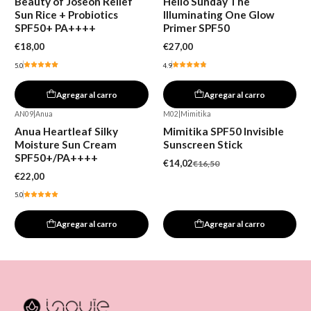
Beauty of Joseon Relief
Hello Sunday The
Sun Rice + Probiotics
Illuminating One Glow
SPF50+ PA++++
Primer SPF50
€18,00
€27,00
5.0
4.9
Agregar al carro
Agregar al carro
AN09
|
Anua
M02
|
Mimitika
-15%
Anua Heartleaf Silky
Mimitika SPF50 Invisible
Moisture Sun Cream
Sunscreen Stick
SPF50+/PA++++
€14,02
€16,50
€22,00
5.0
Agregar al carro
Agregar al carro