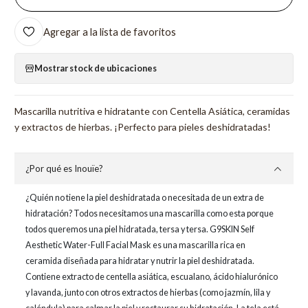
Agregar a la lista de favoritos
Mostrar stock de ubicaciones
Mascarilla nutritiva e hidratante con Centella Asiática, ceramidas
y extractos de hierbas. ¡Perfecto para pieles deshidratadas!
¿Por qué es Inouïe?
¿Quién no tiene la piel deshidratada o necesitada de un extra de
hidratación? Todos necesitamos una mascarilla como esta porque
todos queremos una piel hidratada, tersa y tersa. G9SKIN Self
Aesthetic Water-Full Facial Mask es una mascarilla rica en
ceramida diseñada para hidratar y nutrir la piel deshidratada.
Contiene extracto de centella asiática, escualano, ácido hialurónico
y lavanda, junto con otros extractos de hierbas (como jazmín, lila y