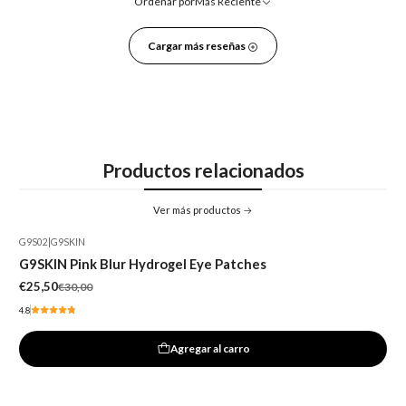
Ordenar por
Más Reciente
Cargar más reseñas
Productos relacionados
Ver más productos
G9S02
|
G9SKIN
-15%
G9SKIN Pink Blur Hydrogel Eye Patches
€25,50
€30,00
4.8
Agregar al carro