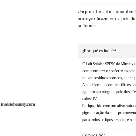
Um protetor solar corporal em l
protege eficazmente a pele d
uniforme.
¿Por qué es Inouïe?
O Lait Solaire SPF50 da Mimitik
comprometer o conforto da pele.
deixar resíduos brancos, sensa
A sua fórmula combina filtros s
ajudam a proteger a pele dos ef
raios UV.
Enriquecido com um ativo natural
pigmentação da pele, promovend
para todos os tipos de pele, é o 
Composición