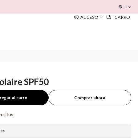
OFERTA INOUÏE BEACH BAG
EM TODAS AS COMPRAS SUPERIORE
ES
ACCESO
CARRO
Solaire SPF50
regar al carro
Comprar ahora
voritos
nes