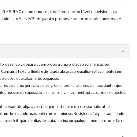
eite SPF50 e com uma textura leve, confortável e invisível, que
os raios UVA e UVB enquanto promove um bronzeado luminoso e
a foi desenvolvido para quem procura uma proteção solar eficaz sem
 Com uma textura fluida e de rápida absorção, espalha-se facilmente sem
ção oleosa ou acabamento pegajoso.
olares de última geração com ingredientes hidratantes e antioxidantes que
eitos nocivos da exposição solar e do envelhecimento precoce induzido pelos
 derivado de algas, contribui para estimular o processo natural de
o um bronzeado mais uniforme e luminoso. Resistente à água e adequado
aliado perfeito para os dias de praia, piscina ou qualquer momento ao ar livre.