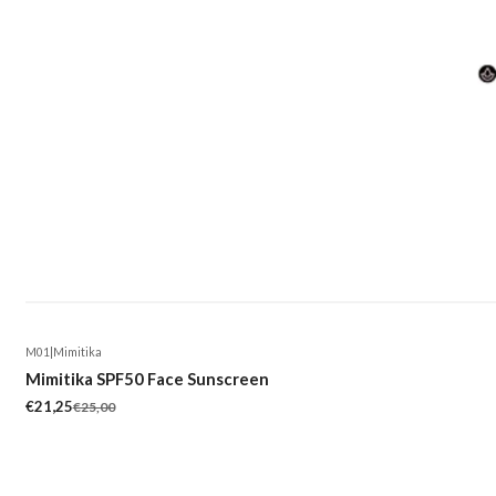
M01
|
Mimitika
-15%
Mimitika SPF50 Face Sunscreen
€21,25
€25,00