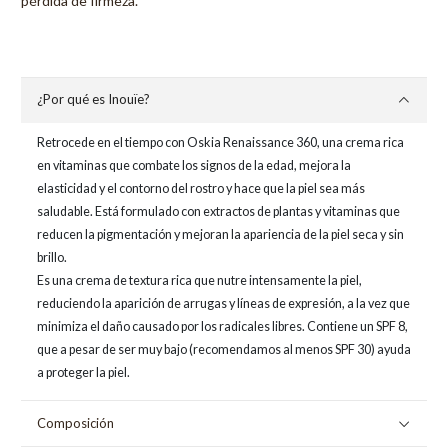
pérdida de firmeza.
¿Por qué es Inouïe?
Retrocede en el tiempo con Oskia Renaissance 360, una crema rica
en vitaminas que combate los signos de la edad, mejora la
elasticidad y el contorno del rostro y hace que la piel sea más
saludable. Está formulado con extractos de plantas y vitaminas que
reducen la pigmentación y mejoran la apariencia de la piel seca y sin
brillo.
Es una crema de textura rica que nutre intensamente la piel,
reduciendo la aparición de arrugas y líneas de expresión, a la vez que
minimiza el daño causado por los radicales libres. Contiene un SPF 8,
que a pesar de ser muy bajo (recomendamos al menos SPF 30) ayuda
a proteger la piel.
Composición