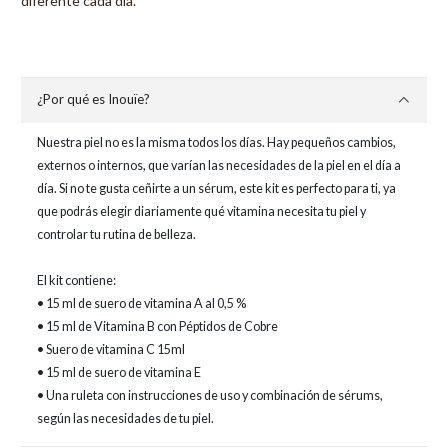
diferente cada día.
¿Por qué es Inouïe?
Nuestra piel no es la misma todos los días. Hay pequeños cambios,
externos o internos, que varían las necesidades de la piel en el día a
día. Si no te gusta ceñirte a un sérum, este kit es perfecto para ti, ya
que podrás elegir diariamente qué vitamina necesita tu piel y
controlar tu rutina de belleza.
El kit contiene:
• 15 ml de suero de vitamina A al 0,5 %
• 15 ml de Vitamina B con Péptidos de Cobre
• Suero de vitamina C 15ml
• 15 ml de suero de vitamina E
• Una ruleta con instrucciones de uso y combinación de sérums,
según las necesidades de tu piel.