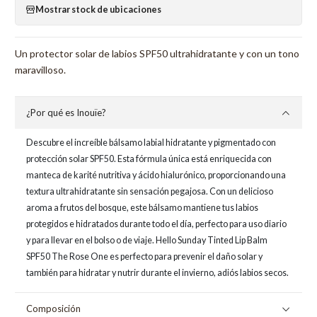
Mostrar stock de ubicaciones
Un protector solar de labios SPF50 ultrahidratante y con un tono
maravilloso.
¿Por qué es Inouïe?
Descubre el increíble bálsamo labial hidratante y pigmentado con
protección solar SPF50. Esta fórmula única está enriquecida con
manteca de karité nutritiva y ácido hialurónico, proporcionando una
textura ultrahidratante sin sensación pegajosa. Con un delicioso
aroma a frutos del bosque, este bálsamo mantiene tus labios
protegidos e hidratados durante todo el día, perfecto para uso diario
y para llevar en el bolso o de viaje. Hello Sunday Tinted Lip Balm
SPF50 The Rose One es perfecto para prevenir el daño solar y
también para hidratar y nutrir durante el invierno, adiós labios secos.
Composición