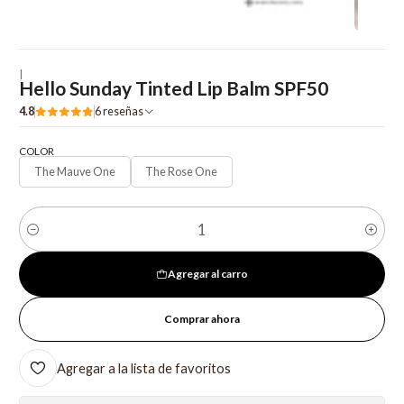
|
Hello Sunday Tinted Lip Balm SPF50
4.8
6 reseñas
COLOR
The Mauve One
The Rose One
Cantidad
Agregar al carro
Comprar ahora
Agregar a la lista de favoritos