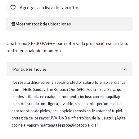
Agregar a la lista de favoritos
Mostrar stock de ubicaciones
Una bruma SPF30 PA+++ para reforzar la protección solar de tu
rostro en cualquier momento.
¿Por qué es Inouïe?
¿Le resulta difícil volver a aplicar protector solar a lo largo del día? La
bruma Hello Sunday The Retouch One SPF30 es la solución, ya que
puedes utilizarla en cualquier momento, incluso con el maquillaje
puesto. Es una bruma ligera, invisible, sin alcohol ni perfume, apta
para todo tipo de pieles, incluso pieles sensibles. Mantendrá tu piel
protegida de los rayos UVA, UVB e infrarrojos y de la luz azul. ¡Agite,
cocine al vapor y manténgase protegido todo el día!