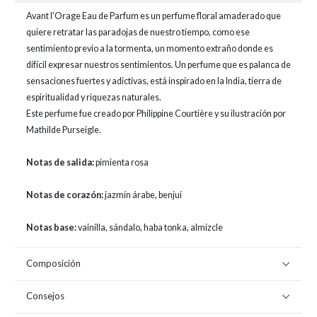
Avant l'Orage Eau de Parfum es un perfume floral amaderado que
quiere retratar las paradojas de nuestro tiempo, como ese
sentimiento previo a la tormenta, un momento extraño donde es
difícil expresar nuestros sentimientos. Un perfume que es palanca de
sensaciones fuertes y adictivas, está inspirado en la India, tierra de
espiritualidad y riquezas naturales.
Este perfume fue creado por Philippine Courtière y su ilustración por
Mathilde Purseigle.
Notas de salida:
pimienta rosa
Notas de corazón:
jazmín árabe, benjuí
Notas base:
vainilla, sándalo, haba tonka, almizcle
Composición
Consejos