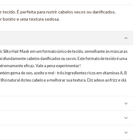
tecido. É perfeita para nutrir cabelos secos ou danificados,
r bonito e uma textura sedosa.
ic Silky Hair Mask em um formato único de tecido, semelhante às máscaras
rir profundamente cabelos danificados ou secos. Este formato de tecido é uma
xtremamente eficaz. Vale a pena experimentar!
ntém gema de ovo, azeite e mel - três ingredientes ricos em vitaminas A, B
ilho natural do teu cabelo e a melhorar sua textura. Diz adeus ao frizz e olá