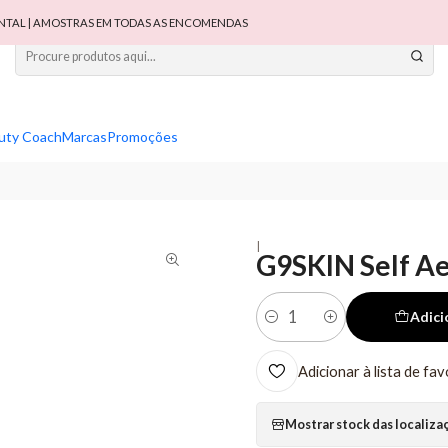
TAL | AMOSTRAS EM TODAS AS ENCOMENDAS
uty Coach
Marcas
Promoções
|
G9SKIN Self Ae
Adici
Quantidade
Adicionar à lista de fav
Mostrar stock das localiza