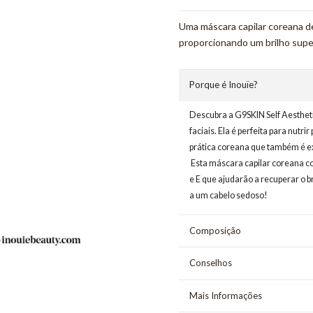
Uma máscara capilar coreana de 
proporcionando um brilho supe
Porque é Inouïe?
Descubra a G9SKIN Self Aesthet
faciais. Ela é perfeita para nut
prática coreana que também é e
Esta máscara capilar coreana co
e E que ajudarão a recuperar o br
a um cabelo sedoso!
Composição
Conselhos
Mais Informações