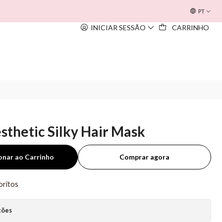
OFERTA INOUÏE BEACH BAG
EM TODAS AS COMPRAS SUPERIORE
PT
INICIAR SESSÃO
CARRINHO
sthetic Silky Hair Mask
onar ao Carrinho
Comprar agora
oritos
ções