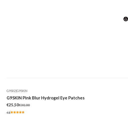
G9S02
|
G9SKIN
-15%
G9SKIN Pink Blur Hydrogel Eye Patches
€25,50
€30,00
4.8