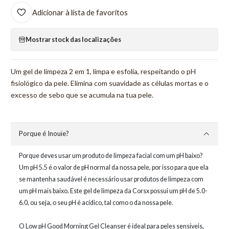
Adicionar à lista de favoritos
Mostrar stock das localizações
Um gel de limpeza 2 em 1, limpa e esfolia, respeitando o pH
fisiológico da pele. Elimina com suavidade as células mortas e o
excesso de sebo que se acumula na tua pele.
Porque é Inouïe?
Porque deves usar um produto de limpeza facial com um pH baixo?
Um pH 5.5 é o valor de pH normal da nossa pele, por isso para que ela
se mantenha saudável é necessário usar produtos de limpeza com
um pH mais baixo. Este gel de limpeza da Corsx possui um pH de 5.0-
6.0, ou seja, o seu pH é acídico, tal como o da nossa pele.
O Low pH Good Morning Gel Cleanser é ideal para peles sensíveis,