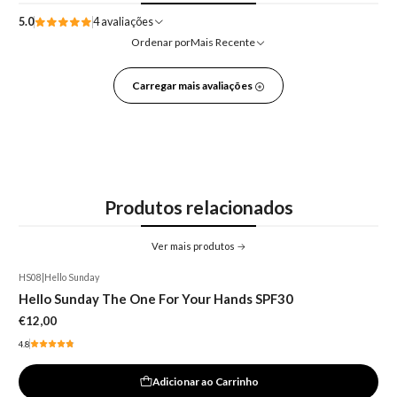
5.0
4 avaliações
Ordenar por
Mais Recente
Carregar mais avaliações
Produtos relacionados
Ver mais produtos
HS08
|
Hello Sunday
Hello Sunday The One For Your Hands SPF30
€12,00
4.8
Adicionar ao Carrinho