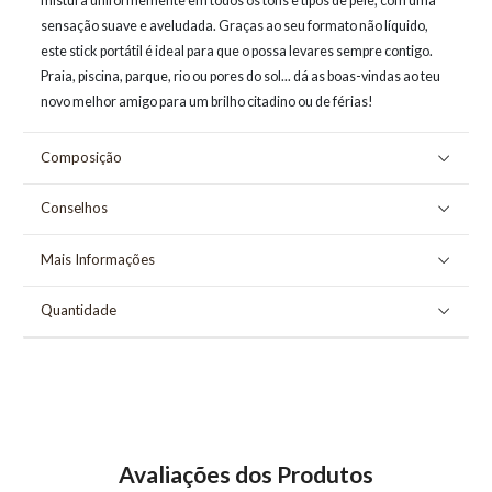
mistura uniformemente em todos os tons e tipos de pele, com uma
sensação suave e aveludada. Graças ao seu formato não líquido,
este stick portátil é ideal para que o possa levares sempre contigo.
Praia, piscina, parque, rio ou pores do sol... dá as boas-vindas ao teu
novo melhor amigo para um brilho citadino ou de férias!
Composição
Conselhos
Mais Informações
Quantidade
Avaliações dos Produtos