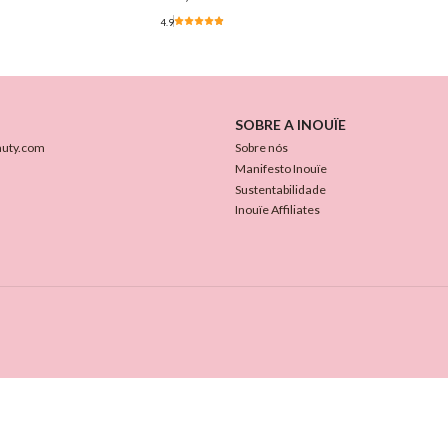
4.9
SOBRE A INOUÏE
auty.com
Sobre nós
Manifesto Inouïe
Sustentabilidade
Inouïe Affiliates