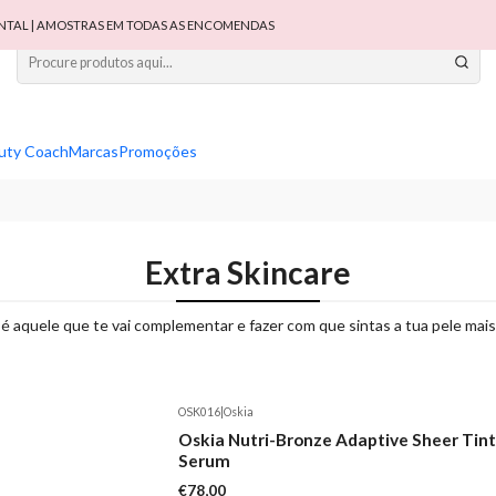
TAL | AMOSTRAS EM TODAS AS ENCOMENDAS
uty Coach
Marcas
Promoções
Extra Skincare
é aquele que te vai complementar e fazer com que sintas a tua pele mai
OSK016
|
Oskia
Oskia Nutri-Bronze Adaptive Sheer Tin
Serum
€78,00