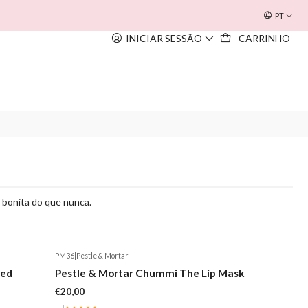
OFERTA INOUÏE BEACH BAG
EM TODAS AS COMPRAS SUPERIORE
PT
INICIAR SESSÃO
CARRINHO
s bonita do que nunca.
PM36
|
Pestle & Mortar
ted
Pestle & Mortar Chummi The Lip Mask
€20,00