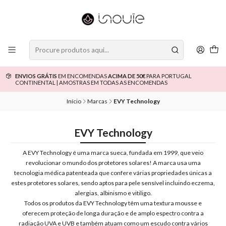
ENVIOS GRÁTIS
EM ENCOMENDAS
ACIMA DE 50€
PARA PORTUGAL
CONTINENTAL | AMOSTRAS EM TODAS AS ENCOMENDAS
Início
Marcas
EVY Technology
EVY Technology
A EVY Technology é uma marca sueca, fundada em 1999, que veio
revolucionar o mundo dos protetores solares! A marca usa uma
tecnologia médica patenteada que confere várias propriedades únicas a
estes protetores solares, sendo aptos para pele sensível incluindo eczema,
alergias, albinismo e vitiligo.
Todos os produtos da EVY Technology têm uma textura mousse e
oferecem proteção de longa duração e de amplo espectro contra a
radiação UVA e UVB e também atuam como um escudo contra vários