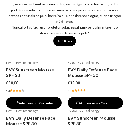
agressores ambientais, como calor, vento, água com cloro e algas. São
protetores solares que criam uma barreira protetora e aumentam as
defesas naturais da pele, barreira que é resistente à água, suor e fricção
até 6 horas.
Nunca foi tão fácil usar protetor solar, espalham-se facilmente e não
deixam resíduo branco na pele!
Filtros
EVY04
|
EVY Technology
EVY01
|
EVY Technology
EVY Sunscreen Mousse
EVY Daily Defense Face
SPF 50
Mousse SPF 50
€30,00
€35,00
4.3
4.8
Adicionar ao Carrinho
Adicionar ao Carrinho
EVY02
|
EVY Technology
EVY03
|
EVY Technology
EVY Daily Defense Face
EVY Sunscreen Mousse
Mousse SPF 30
SPF 30