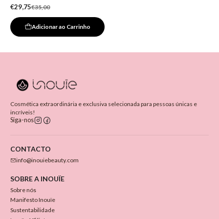
€29,75
€35,00
Adicionar ao Carrinho
Cosmética extraordinária e exclusiva selecionada para pessoas únicas e
incríveis!
Siga-nos
CONTACTO
info@inouiebeauty.com
SOBRE A INOUÏE
Sobre nós
Manifesto Inouïe
Sustentabilidade