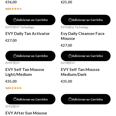
€36,00
€25,00
4.0
Adicionar ao Carrinho
Adicionar ao Carrinho
EVY05
|
EVY Technology
EVY06
|
Evy Technology
EVY Daily Tan Activator
Evy Daily Cleanser Face
Mousse
€27,00
€27,00
Adicionar ao Carrinho
Adicionar ao Carrinho
EVY07
|
EVY
EVY08
|
EVY
EVY Self Tan Mousse
EVY Self Tan Mousse
Light/Medium
Medium/Dark
€35,00
€35,00
5.0
Adicionar ao Carrinho
Adicionar ao Carrinho
EVY09
|
EVY
-15%
EVY After Sun Mousse