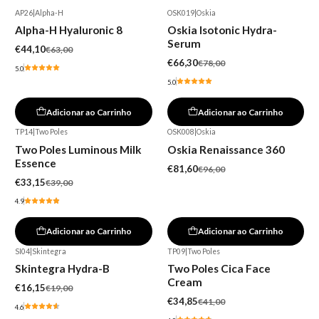
AP26
|
Alpha-H
OSK019
|
Oskia
-30%
-15%
Alpha-H Hyaluronic 8
Oskia Isotonic Hydra-
Serum
€44,10
€63,00
€66,30
€78,00
5.0
5.0
Adicionar ao Carrinho
Adicionar ao Carrinho
TP14
|
Two Poles
OSK008
|
Oskia
-15%
-15%
Two Poles Luminous Milk
Oskia Renaissance 360
Essence
€81,60
€96,00
€33,15
€39,00
4.9
Adicionar ao Carrinho
Adicionar ao Carrinho
SI04
|
Skintegra
TP09
|
Two Poles
-15%
-15%
Skintegra Hydra-B
Two Poles Cica Face
Cream
€16,15
€19,00
€34,85
€41,00
4.6