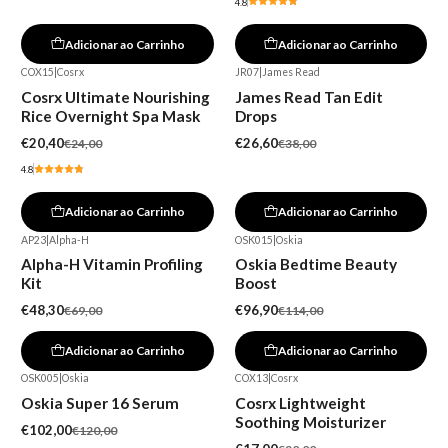
4.8
Adicionar ao Carrinho
Adicionar ao Carrinho
COX15
|
Cosrx
JR07
|
James Read
-15%
-30%
Cosrx Ultimate Nourishing
James Read Tan Edit
Rice Overnight Spa Mask
Drops
€20,40
€26,60
€24,00
€38,00
4.8
Adicionar ao Carrinho
Adicionar ao Carrinho
AP23
|
Alpha-H
OSK015
|
Oskia
-30%
-15%
Alpha-H Vitamin Profiling
Oskia Bedtime Beauty
Kit
Boost
€48,30
€96,90
€69,00
€114,00
Adicionar ao Carrinho
Adicionar ao Carrinho
OSK005
|
Oskia
COX13
|
Cosrx
-15%
-15%
Oskia Super 16 Serum
Cosrx Lightweight
Soothing Moisturizer
€102,00
€120,00