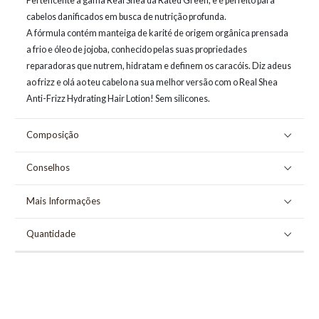
Pertencente à gama Real Shea da Rated Green, e é perfeito para
cabelos danificados em busca de nutrição profunda.
A fórmula contém manteiga de karité de origem orgânica prensada
a frio e óleo de jojoba, conhecido pelas suas propriedades
reparadoras que nutrem, hidratam e definem os caracóis. Diz adeus
ao frizz e olá ao teu cabelo na sua melhor versão com o Real Shea
Anti-Frizz Hydrating Hair Lotion! Sem silicones.
Composição
Conselhos
Mais Informações
Quantidade