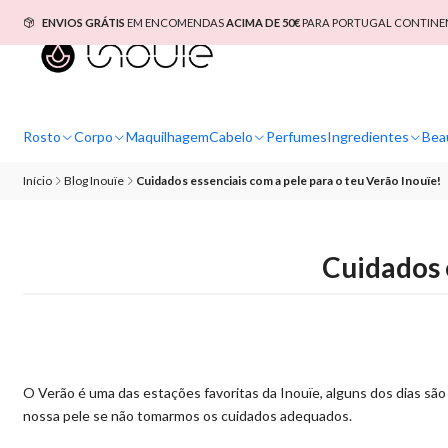
ENVIOS GRÁTIS
EM ENCOMENDAS
ACIMA DE 50€
PARA PORTUGAL CONTINEN
Rosto
Corpo
Maquilhagem
Cabelo
Perfumes
Ingredientes
Bea
Início
Blog Inouïe
Cuidados essenciais com a pele para o teu Verão Inouïe!
Cuidados 
O Verão é uma das estações favoritas da Inouïe, alguns dos dias são r
nossa pele se não tomarmos os cuidados adequados.