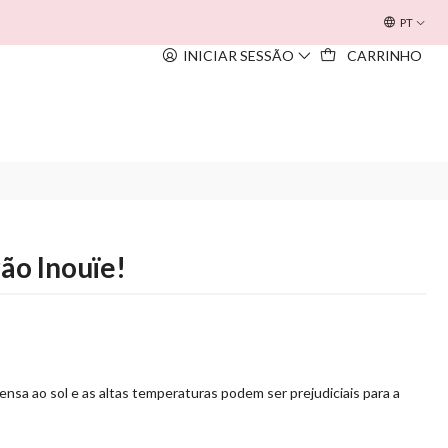
OFERTA INOUÏE BEACH BAG
EM TODAS AS COMPRAS SUPERIORE
PT
INICIAR SESSÃO
CARRINHO
ão Inouïe!
tensa ao sol e as altas temperaturas podem ser prejudiciais para a