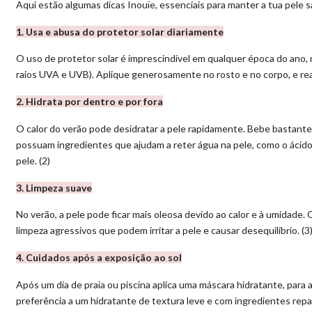
Aqui estão algumas dicas Inouïe, essenciais para manter a tua pele 
1. Usa e abusa do protetor solar diariamente
O uso de protetor solar é imprescindível em qualquer época do ano, 
raios UVA e UVB). Aplique generosamente no rosto e no corpo, e reap
2. Hidrata por dentro e por fora
O calor do verão pode desidratar a pele rapidamente. Bebe bastante á
possuam ingredientes que ajudam a reter água na pele, como o ácido h
pele. (2)
3. Limpeza suave
No verão, a pele pode ficar mais oleosa devido ao calor e à umidade.
limpeza agressivos que podem irritar a pele e causar desequilíbrio. (3
4. Cuidados após a exposição ao sol
Após um dia de praia ou piscina aplica uma máscara hidratante, para a
preferência a um hidratante de textura leve e com ingredientes repa